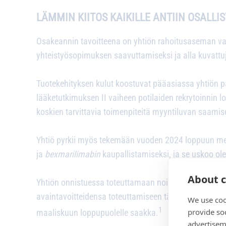
LÄMMIN KIITOS KAIKILLE ANTIIN OSALLI
Osakeannin tavoitteena on yhtiön rahoitusaseman vahvi
yhteistyösopimuksen saavuttamiseksi ja alla kuvatt
Tuotekehityksen kulut koostuvat pääasiassa yhtiön 
lääketutkimuksen II vaiheen potilaiden rekrytoinnin 
koskien tarvittavia toimenpiteitä myyntiluvan saamis
Yhtiö pyrkii myös tekemään vuoden 2024 loppuun men
ja
bexmarilimabin
kaupallistamiseksi, ja se uskoo 
About c
Yhtiön onnistuessa toteuttamaan noin 30,7 miljoonan e
avaintavoitteidensa toteuttamiseen tämänhetkisen l
We use coo
1
provide so
maaliskuun loppupuolelle saakka.
advertisem