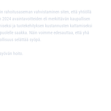
ön rahoitusaseman vahvistaminen siten, että yhtiöllä
en 2024 avaintavoitteiden eli merkittävän kaupallisen
seksi ja tuotekehityksen kustannusten kattamiseksi
uolelle saakka. Näin voimme edesauttaa, että yhä
llisuus selättää syöpä.
syövän hoito.
1