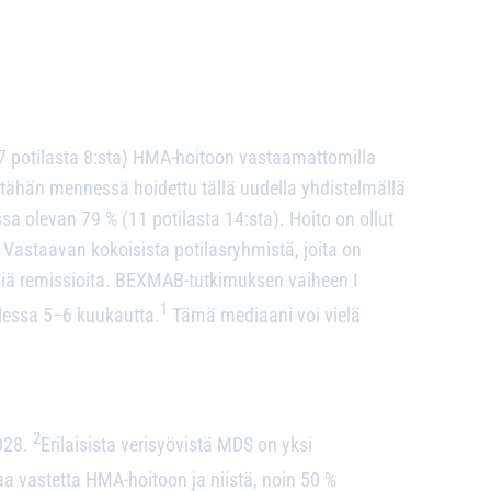
7 potilasta 8:sta) HMA-hoitoon vastaamattomilla
n tähän mennessä hoidettu tällä uudella yhdistelmällä
 olevan 79 % (11 potilasta 14:sta). Hoito on ollut
. Vastaavan kokoisista potilasryhmistä, joita on
viä remissioita. BEXMAB-tutkimuksen vaiheen I
1
llessa 5−6 kuukautta.
Tämä mediaani voi vielä
2
2028.
Erilaisista verisyövistä MDS on yksi
 saa vastetta HMA-hoitoon ja niistä, noin 50 %