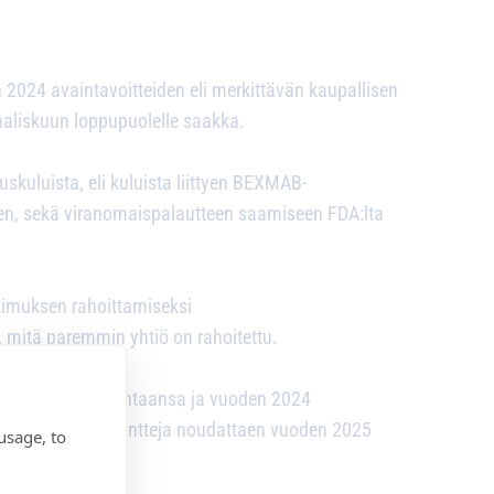
n 2024 avaintavoitteiden eli merkittävän kaupallisen
aliskuun loppupuolelle saakka.
uskuluista, eli kuluista liittyen BEXMAB-
seen, sekä viranomaispalautteen saamiseen FDA:lta
kimuksen rahoittamiseksi
itä paremmin yhtiö on rahoitettu.
ssit ydinliiketoimintaansa ja vuoden 2024
en rahoituskovenantteja noudattaen vuoden 2025
usage, to