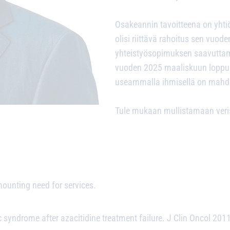
Osakeannin tavoitteena on yhti
olisi riittävä rahoitus sen vuod
yhteistyösopimuksen saavuttami
vuoden 2025 maaliskuun loppup
useammalla ihmisellä on mahdo
Tule mukaan mullistamaan veri
unting need for services.
c syndrome after azacitidine treatment failure. J Clin Oncol 201