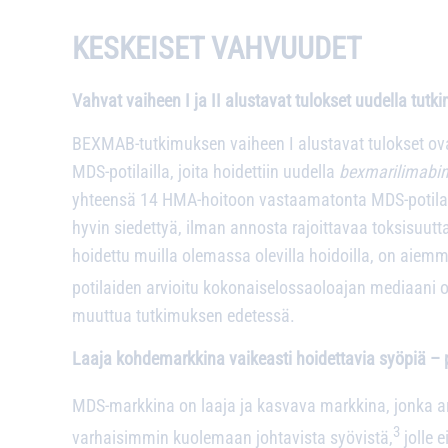
KESKEISET VAHVUUDET
Vahvat vaiheen I ja II alustavat tulokset uudella tutk
BEXMAB-tutkimuksen vaiheen I alustavat tulokset ov
MDS-potilailla, joita hoidettiin uudella
bexmarilimabi
yhteensä 14 HMA-hoitoon vastaamatonta MDS-potilasta
hyvin siedettyä, ilman annosta rajoittavaa toksisuutt
hoidettu muilla olemassa olevilla hoidoilla, on aie
potilaiden arvioitu kokonaiselossaoloajan mediaani o
muuttua tutkimuksen edetessä.
Laaja kohdemarkkina vaikeasti hoidettavia syöpiä –
MDS-markkina on laaja ja kasvava markkina, jonka ar
3
varhaisimmin kuolemaan johtavista syövistä,
jolle 