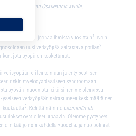
een Kuningaskunnan Osakeannin avulla.
ALTA
1
uisesti yli 20 miljoonaa ihmistä vuosittain
. Noin
2
agnosoidaan uusi verisyöpää sairastava potilas
.
nkun, jota syöpä on koskettanut.
 verisyöpään eli leukemiaan ja erityisesti sen
kean riskin myelodysplastiseen syndroomaan
sta syövän muodoista, eikä siihen ole olemassa
lä kyseiseen verisyöpään sairastuneen keskimääräinen
3
si kuukautta
. Kehittämämme
bexmarilimab
-
ustulokset ovat olleet lupaavia. Olemme pystyneet
 elinikää jo noin kahdella vuodella, ja nuo potilaat