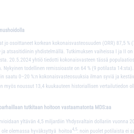
imushoidolla
at jo osoittaneet korkean kokonaisvasteosuuden (ORR) 87,5 % (
n
ja atsasitidiinin yhdistelmällä. Tutkimuksen vaiheissa I ja II o
. 20.5.2024 yhtiö tiedotti kokonaisvasteen tässä populaatiossa
a. Nykyinen todellinen remissioaste on 64 % (9 potilasta 14:sta)
mmin saatu 0–20 %:n kokonaisvasteosuuksia ilman syviä ja kestä
n myös noussut 13,4 kuukauteen historiallisen vertailutiedon o
 parhaillaan tutkitaan hoitoon vastaamatonta MDS:aa
vioidaan yltävän 4,5 miljardiin Yhdysvaltain dollariin vuonna 
4,5
ei ole olemassa hyväksyttyä hoitoa
: noin puolet potilaista ei