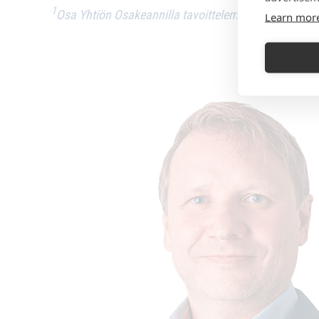
1
Osa Yhtiön Osakeannilla tavoittelemasta varojen m
Learn mor