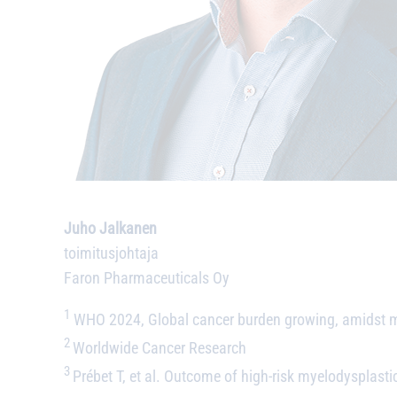
Juho Jalkanen
toimitusjohtaja
Faron Pharmaceuticals Oy
1
WHO 2024, Global cancer burden growing, amidst mo
2
Worldwide Cancer Research
3
Prébet T, et al. Outcome of high-risk myelodysplasti